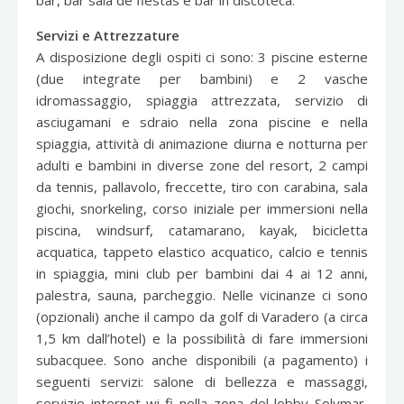
bar, bar sala de fiestas e bar in discoteca.
Servizi e Attrezzature
A disposizione degli ospiti ci sono: 3 piscine esterne
(due integrate per bambini) e 2 vasche
idromassaggio, spiaggia attrezzata, servizio di
asciugamani e sdraio nella zona piscine e nella
spiaggia, attività di animazione diurna e notturna per
adulti e bambini in diverse zone del resort, 2 campi
da tennis, pallavolo, freccette, tiro con carabina, sala
giochi, snorkeling, corso iniziale per immersioni nella
piscina, windsurf, catamarano, kayak, bicicletta
acquatica, tappeto elastico acquatico, calcio e tennis
in spiaggia, mini club per bambini dai 4 ai 12 anni,
palestra, sauna, parcheggio. Nelle vicinanze ci sono
(opzionali) anche il campo da golf di Varadero (a circa
1,5 km dall’hotel) e la possibilità di fare immersioni
subacquee. Sono anche disponibili (a pagamento) i
seguenti servizi: salone di bellezza e massaggi,
servizio internet wi-fi nella zona del lobby Solymar,